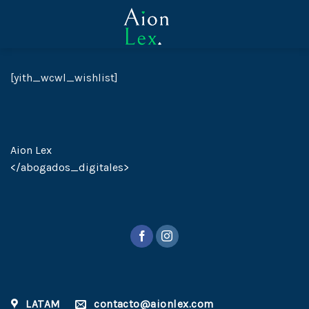
Skip
to
content
[yith_wcwl_wishlist]
Aion Lex
</abogados_digitales>
LATAM
contacto@aionlex.com